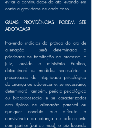
evitar a continuidade do ato levando em 
conta a gravidade de cada caso.
QUAIS PROVIDÊNCIAS PODEM SER 
ADOTADAS?
Havendo indícios da prática do ato de 
alienação,
 será determinada a 
prioridade de tramitação do processo, o 
juiz, ouvido o ministério Público, 
determinará as medidas necessárias a 
preservação da integridade psicológica 
da criança ou adolescente, se necessário, 
determinará, também, perícia psicológica 
ou biopsicossocial e se caracterizados 
atos típicos de alienação parental ou 
qualquer conduta que dificulte a 
convivência da criança ou adolescente 
com genitor (pai ou mãe), o juiz levando 