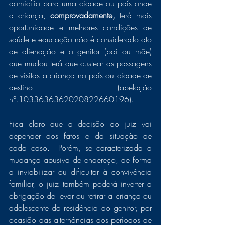
domicílio para uma cidade ou país onde 
a criança, 
comprovadamente,
 terá mais 
oportunidade e melhores condições de 
saúde e educação não é considerado ato 
de alienação e o genitor (pai ou mãe) 
que mudou terá que custear as passagens 
de visitas a criança no país ou cidade de 
destino (apelação 
n°.1033636362020822660196).  
Fica claro que a decisão do juiz vai 
depender dos fatos e da situação de 
cada caso.  Porém, se caracterizada a 
mudança abusiva de endereço, de forma 
a inviabilizar ou dificultar à convivência 
familiar, o juiz também poderá inverter a 
obrigação de levar ou retirar a criança ou 
adolescente da residência do genitor, por 
ocasião das alternâncias dos períodos de 