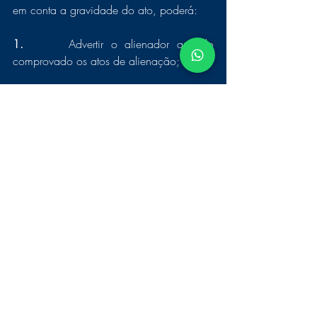
em conta a gravidade do ato, poderá:
1.      
Advertir o alienador quando 
comprovado os atos de alienação; 
2.      
Ampliar o regime de convivência 
familiar em favor do genitor vítima da 
alienação; 
3.      
Aplicar multa ao alienador; 
4.      
Determinar acompanhamento 
psicológico e/ou biopsicossocial; 
5.      
Determinar a alteração da guarda 
para guarda compartilhada ou a 
mudança da guarda; 
6.      
Determinar a fixação cautelar do 