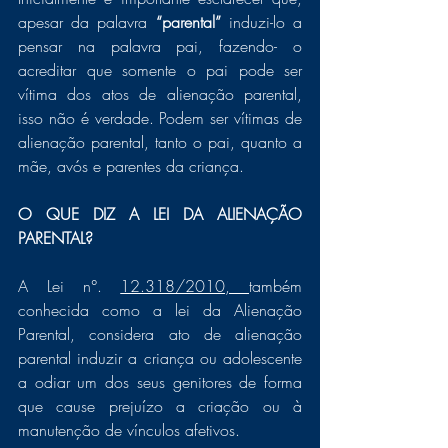
apesar da palavra 
“parental”
 induzi-lo a 
pensar na palavra pai, fazendo- o 
acreditar que somente o pai pode ser 
vítima dos atos de alienação parental, 
isso não é verdade. Podem ser vítimas de 
alienação parental, tanto o pai, quanto a 
mãe, avós e parentes da criança. 
O QUE DIZ A LEI DA ALIENAÇÃO 
PARENTAL?
A Lei n°. 
12.318/2010, 
também 
conhecida como a lei da Alienação 
Parental, considera ato de alienação 
parental induzir a criança ou adolescente 
a odiar um dos seus genitores de forma 
que cause prejuízo a criação ou à 
manutenção de vínculos afetivos. 