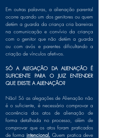
Em outras palavras, a alienação parental 
ocorre quando um dos genitores ou quem 
detém a guarda da criança cria barreiras 
na comunicação e convívio da criança 
com o genitor que não detém a guarda 
ou com avós e parentes dificultando a 
criação de vínculos afetivos.
SÓ A ALEGAÇÃO DA ALIENAÇÃO É 
SUFICIENTE PARA O JUIZ ENTENDER 
QUE EXISTE A ALIENAÇÃO?
Não! Só as alegações de Alienação não 
é o suficiente, é necessário comprovar a 
ocorrência dos atos de alienação de 
forma detalhada no processo, além de 
comprovar que os atos foram praticados 
de forma 
intencional.
 Quem pratica deve 