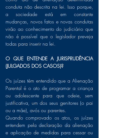
conduta não descrita na lei. Isso porque, 
a sociedade está em constante 
mudanças, novos fatos e novas condutas 
virão ao conhecimento do judiciário que 
não é possível que o legislador preveja 
todas para inserir na lei.   
O QUE ENTENDE A JURISPRUDÊNCIA 
(JULGADOS DOS CASOS)?
Os juízes têm entendido que a Alienação 
Parental é o ato de programar a criança 
ou adolescente para que odeie, sem 
justificativa, um dos seus genitores (o pai 
ou a mãe), avós ou parentes. 
Quando comprovado os atos, os juízes 
entendem pela declaração da alienação 
e aplicação de medidas para cessar ou 