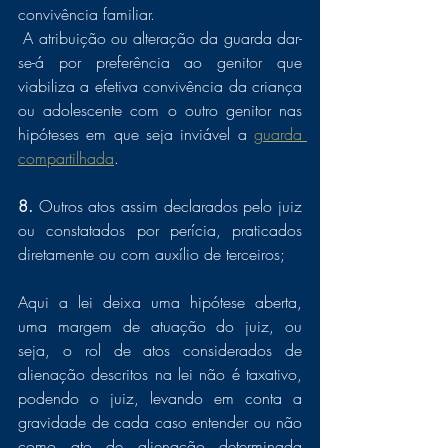
convivência familiar. 
 A atribuição ou alteração da guarda dar-
se-á por preferência ao genitor que 
viabiliza a efetiva convivência da criança 
ou adolescente com o outro genitor nas 
hipóteses em que seja inviável a 
guarda 
compartilhada
.
8. 
Outros atos assim declarados pelo juiz 
ou constatados por perícia, praticados 
diretamente ou com auxílio de terceiros;
Aqui a lei deixa uma hipótese aberta, 
uma margem de atuação do juiz, ou 
seja, o rol de atos considerados de 
alienação descritos na lei não é taxativo, 
podendo o juiz, levando em conta a 
gravidade de cada caso entender ou não 
como ato de alienação determinada 