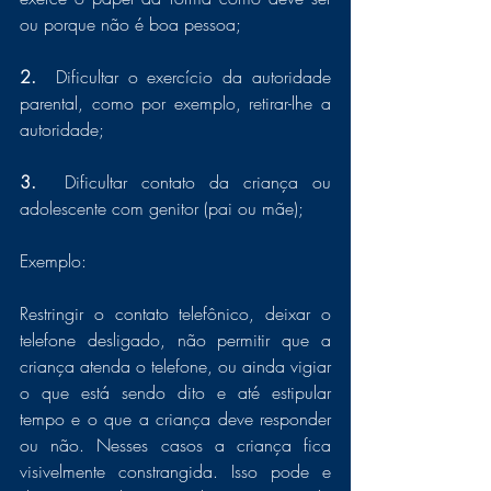
ou porque não é boa pessoa;
2.  
Dificultar o exercício da autoridade 
parental, como por exemplo, retirar-lhe a 
autoridade; 
3.  
Dificultar contato da criança ou 
adolescente com genitor (pai ou mãe);
Exemplo: 
Restringir o contato telefônico, deixar o 
telefone desligado, não permitir que a 
criança atenda o telefone, ou ainda vigiar 
o que está sendo dito e até estipular 
tempo e o que a criança deve responder 
ou não. Nesses casos a criança fica 
visivelmente constrangida. Isso pode e 