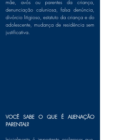
mãe, avós ou parentes da criança, 
denunciação caluniosa, falsa denúncia, 
divórcio litigioso, estatuto da criança e do 
adolescente, mudança de residência sem 
justificativa.  
VOCÊ SABE O QUE É ALIENAÇÃO 
PARENTAL?
Inicialmente é importante esclarecer que, 