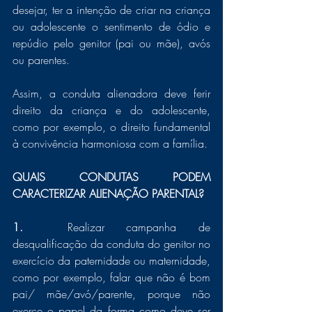
desejar, ter a intenção de criar na criança 
ou adolescente o sentimento de ódio e 
repúdio pelo genitor (pai ou mãe), avós 
ou parentes. 
Assim, a conduta alienadora deve ferir 
direito da criança e do adolescente, 
como por exemplo, o direito fundamental 
à convivência harmoniosa com a família. 
QUAIS CONDUTAS PODEM 
CARACTERIZAR ALIENAÇÃO PARENTAL? 
1.  
Realizar campanha de 
desqualificação da conduta do genitor no 
exercício da paternidade ou maternidade, 
como por exemplo, falar que não é bom 
pai/ mãe/avó/parente, porque não 
exerce o papel da forma como deve ser 