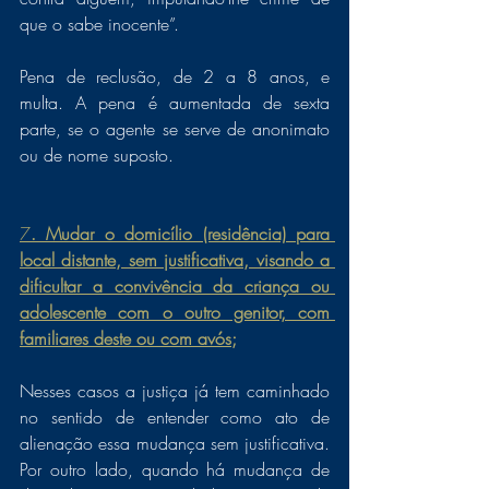
que o sabe inocente”.
Pena de reclusão, de 2 a 8 anos, e 
multa. A pena é aumentada de sexta 
parte, se o agente se serve de anonimato 
ou de nome suposto. 
7
. Mudar o domicílio (residência) para 
local distante, sem justificativa, visando a 
dificultar a convivência da criança ou 
adolescente com o outro genitor, com 
familiares deste ou com avós;
Nesses casos a justiça já tem caminhado 
no sentido de entender como ato de 
alienação essa mudança sem justificativa. 
Por outro lado, quando há mudança de 