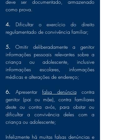
deve ser documentado, armazenado 
como prova. 
4. 
Dificultar o exercício do direito 
regulamentado de convivência familiar; 
5. 
Omitir deliberadamente a genitor 
informações pessoais relevantes sobre a 
criança ou adolescente, inclusive 
informações escolares, informações 
médicas e alterações de endereço; 
6. 
Apresentar 
falsa denúncia
 contra 
genitor (pai ou mãe), contra familiares 
deste ou contra avós, para obstar ou 
dificultar a convivência deles com a 
criança ou adolescente;
Infelizmente há muitas falsas denúncias e 