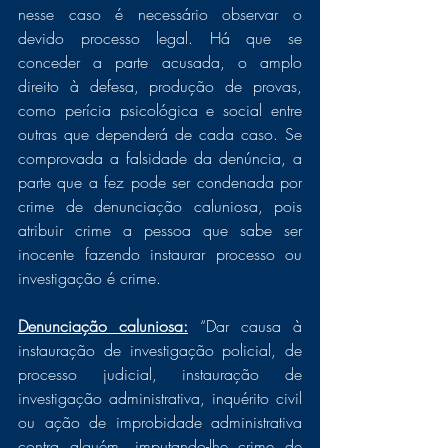
nesse caso é necessário observar o 
devido processo legal. Há que se 
conceder a parte acusada, o amplo 
direito à defesa, produção de provas, 
como perícia psicológica e social entre 
outras que dependerá de cada caso. Se 
comprovada a falsidade da denúncia, a 
parte que a fez pode ser condenada por 
crime de denunciação caluniosa, pois 
atribuir crime a pessoa que sabe ser 
inocente fazendo instaurar processo ou 
investigação é crime. 
Denunciação caluniosa:
 “Dar causa à 
instauração de investigação policial, de 
processo judicial, instauração de 
investigação administrativa, inquérito civil 
ou ação de improbidade administrativa 
contra alguém, imputando-lhe crime de 