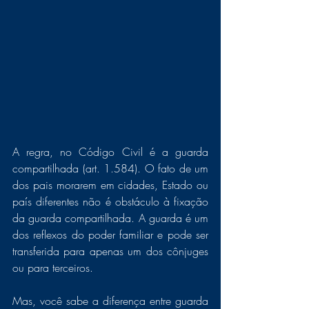
A regra, no Código Civil é a guarda 
compartilhada (art. 1.584). O fato de um 
dos pais morarem em cidades, Estado ou 
país diferentes não é obstáculo à fixação 
da guarda compartilhada. A guarda é um 
dos reflexos do poder familiar e pode ser 
transferida para apenas um dos cônjuges 
ou para terceiros. 
Mas, você sabe a diferença entre guarda 