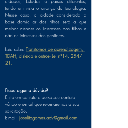
cidades, Estados e países diferentes, 
tendo em vista o avanço da tecnologia. 
Nesse caso, a cidade considerada a 
base domiciliar dos filhos será a que 
melhor atender os interesses dos filhos e 
não os interesses dos genitores. 
Leia sobre 
Transtornos de aprendizagem, 
TDAH, dislexia e outros- Lei n°14. 254/ 
21.
Ficou alguma dúvida? 
Entre em contato e deixe seu contato 
válido e e-mail que retornaremos a sua 
solicitação. 
E-mail: 
joselitagomes.adv@gmail.com