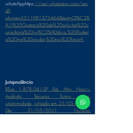
whatsApphttps:
//api.whatsapp.com/sen
d?
phone=5511981375464&text=Ol%C3%
A1!%20Gostaria%20de%20solicitar%20c
onsultoria%20jur%C3%ADdica.%20Poderi
a%20me%20ajudar,%20por%20favor? 
Jurisprudência
REsp 1.878.041-SP, Rel. Min. Nancy 
Andrighi, Terceira Turma, por 
unanimidade, julgado em 25/05/2021, 
DJe 31/05/2021. Guarda 
compartilhada. Genitores domiciliados 
em cidades distintas. Possibilidade
.