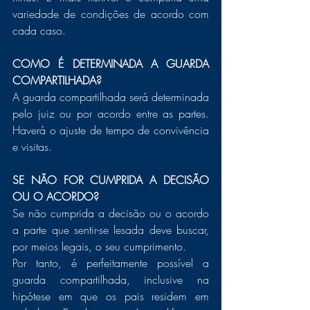
variedade de condições de acordo com 
cada caso. 
COMO É DETERMINADA A GUARDA 
COMPARTILHADA? 
A guarda compartilhada será determinada 
pelo juiz ou por acordo entre as partes.  
Haverá o ajuste de tempo de convivência 
e visitas.
SE NÃO FOR CUMPRIDA A DECISÃO 
OU O ACORDO?
Se não cumprida a decisão ou o acordo 
a parte que sentir-se lesada deve buscar, 
por meios legais, o seu cumprimento. 
Por tanto, é perfeitamente possível a 
guarda compartilhada, inclusive na 
hipótese em que os pais residem em 