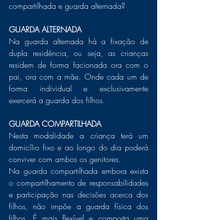
compartilhada e guarda alternada?
GUARDA ALTERNADA 
Na guarda alternada há a fixação de 
dupla residência, ou seja, as crianças 
residem de forma facionada ora com o 
pai, ora com a mãe. Onde cada um de 
forma individual e exclusivamente 
exercerá a guarda dos filhos.
GUARDA COMPARTILHADA
Nesta modalidade a criança terá um 
domicílio fixo e ao longo do dia poderá 
conviver com ambos os genitores. 
Na guarda compartilhada embora exista 
o compartilhamento de responsabilidades 
e participação nas decisões acerca dos 
filhos, não impõe a guarda física dos 
filhos. É mais flexível e comporta uma 