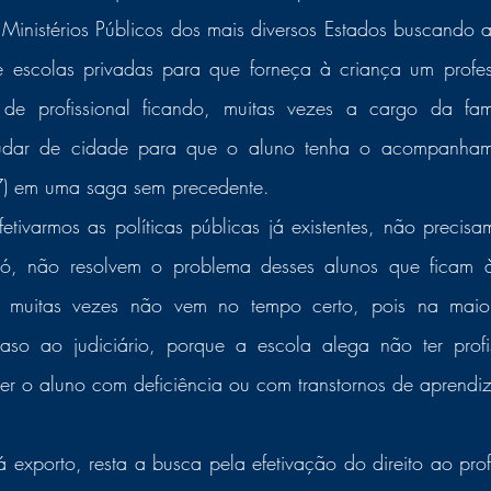
Ministérios Públicos dos mais diversos Estados buscando 
e escolas privadas para que forneça à criança um profess
de profissional ficando, muitas vezes a cargo da famí
 mudar de cidade para que o aluno tenha o acompanha
 em uma saga sem precedente.
etivarmos as políticas públicas já existentes, não precisam
só, não resolvem o problema desses alunos que ficam 
e muitas vezes não vem no tempo certo, pois na maior
aso ao judiciário, porque a escola alega não ter profiss
der o aluno com deficiência ou com transtornos de aprendi
á exporto, resta a busca pela efetivação do direito ao profe