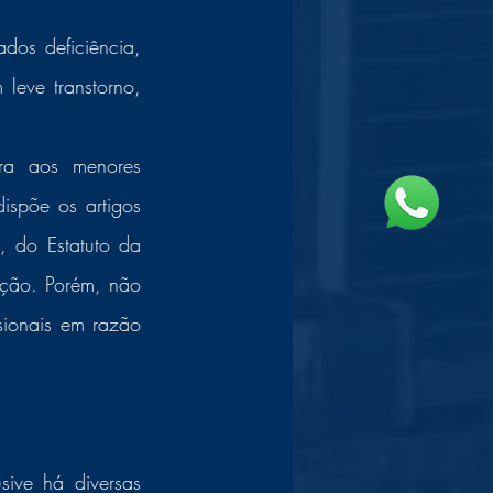
eve transtorno, 
ra aos menores 
ispõe os artigos 
, do Estatuto da 
ação. Porém, não 
sionais em razão 
sive há diversas 