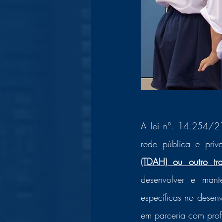
A lei n°. 14.254/21,
rede pública e pri
(TDAH) ou outro tr
desenvolver e man
específicas no desenv
em parceria com prof