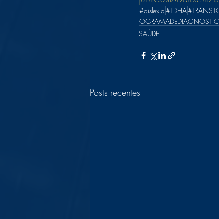
#dislexia
#TDHA
#TRANST
OGRAMADEDIAGNOSTI
SAÚDE
Posts recentes