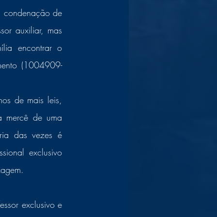
a condenação de 
or auxiliar, mas 
lia encontrar o 
mento (1004909-
os de mais leis, 
à mercê de uma 
ia das vezes é 
ional exclusivo 
zagem. 
ssor exclusivo e 