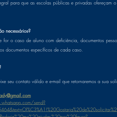
ral para que as escolas públicas e privadas ofereçam o 
ão necessários?
 for o caso de aluno com deficiência, documentos pessoa
ros documentos específicos de cada caso.
? 
ixe seu contato válido e e-mail que retornaremos a sua soli
.adv@gmail.com
i.whatsapp.com/send?
64&text=Ol%C3%A1!%20Gostaria%20de%20solicitar%20
Poderia%20me%20ajudar,%20por%20favor?