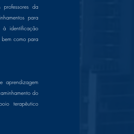
nhamentos para 
à identificação 
, bem como para 
ncaminhamento do 
io terapêutico 