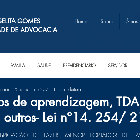
SELITA GOMES
Home
Sobre
Áreas
ADE DE ADVOCACIA
FAMÍLIA
SAÚDE
PREVIDENCIÁRIO
SERVIDOR
ocacia
15 de dez. de 2021
3 min de leitura
nos de aprendizagem, TDA
e outros- Lei n°14. 254/ 2
e 5 estrelas.
: OBRIGAÇÃO DE FAZER. MENOR PORTADOR DE TR