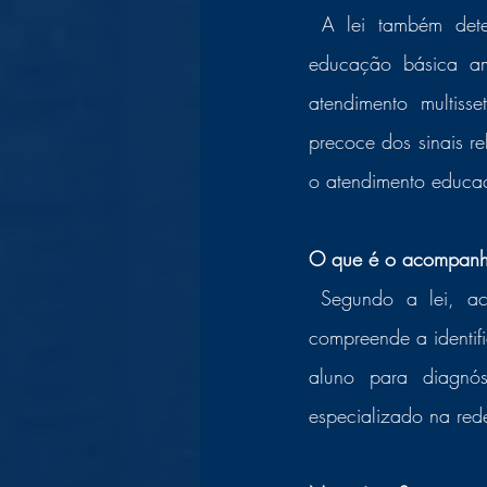
 A lei também determina, que os sistemas de ensino devem garantir aos professores da 
educação básica am
atendimento multiss
precoce dos sinais 
o atendimento educac
O que é o acompanha
 Segundo a lei, acompanhamento integral previsto na lei do transtorno de aprendizagem 
compreende a identif
aluno para diagnós
especializado na red