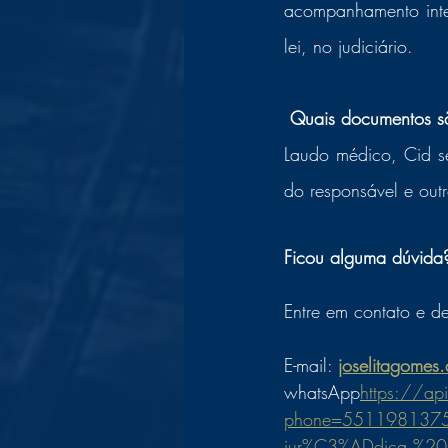
acompanhamento integ
lei, no judiciário.  
 Quais documentos s
Laudo médico, Cid se
do responsável e out
Ficou alguma dúvida
Entre em contato e de
E-mail: 
joselitagomes
whatsApp
https://ap
phone=55119813754
jur%C3%ADdica.%20