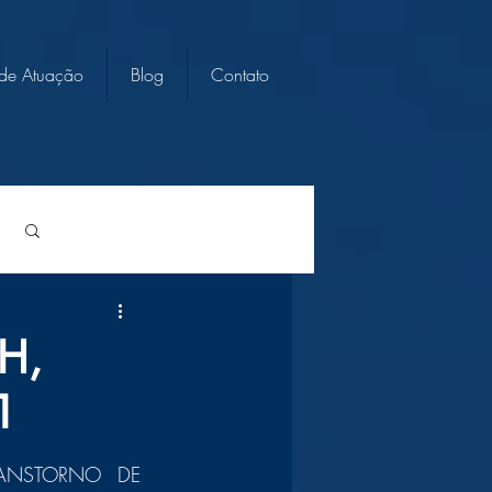
 de Atuação
Blog
Contato
Login/Registre-se
H,
1
ANSTORNO DE 