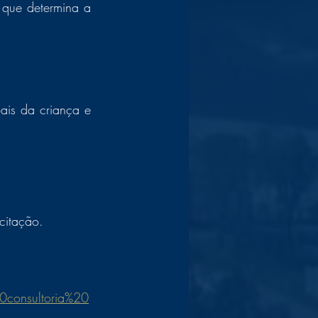
que determina a 
is da criança e 
citação. 
consultoria%20