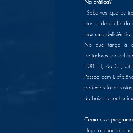
Na prática? 
 Sabemos que os transtornos de aprendizagens, em regra, não são considerados deficiência, 
mas a depender do c
mas uma deficiência.
No que tange à def
portadores de defici
208, III, da CF; arti
Pessoa com Deficiênci
podemos fazer vistas
do baixo reconhecimen
Como esse programa 
Hoje a criança com d