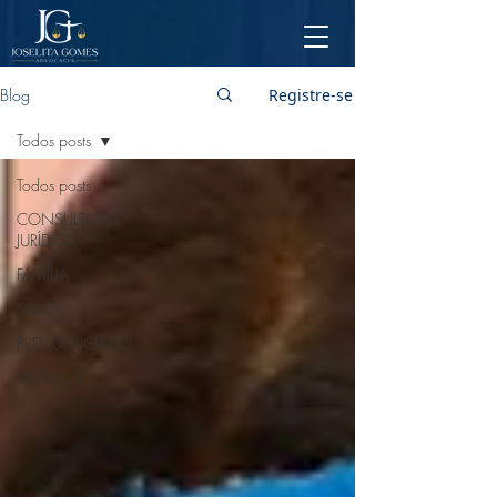
Blog
Registre-se
Todos posts
Todos posts
CONSULTORIA
JURÍDICA
FAMÍLIA
SAÚDE
PREVIDENCIÁRIO
SERVIDOR