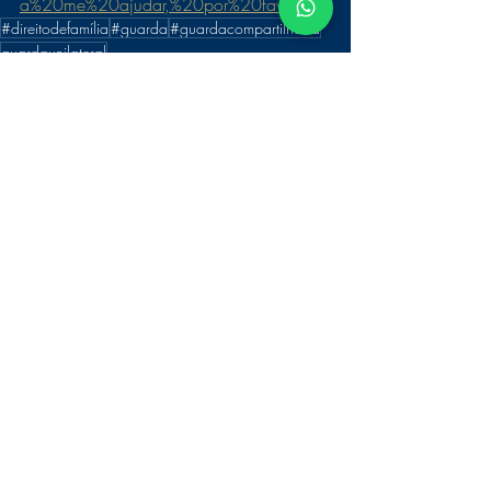
a%20me%20ajudar,%20por%20favor?
#direitodefamília
#guarda
#guardacompartilhada
guardaunilateral
FAMÍLIA
Posts recentes
Ver tudo