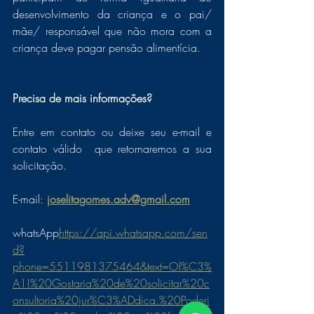
desenvolvimento da criança e o pai/ 
mãe/ responsável que não mora com a 
criança deve pagar pensão alimentícia.
Precisa de mais informações? 
Entre em contato ou deixe seu e-mail e 
contato válido  que retornaremos a sua 
solicitação. 
E-mail: 
joselitagomes.adv@gmail.com
whatsApp
https://api.whatsapp.com/sen
d?
phone=5511981375464&text=Ol%C3%
A1!%20Gostaria%20de%20solicitar%20c
onsultoria%20jur%C3%ADdica.%20Poderi