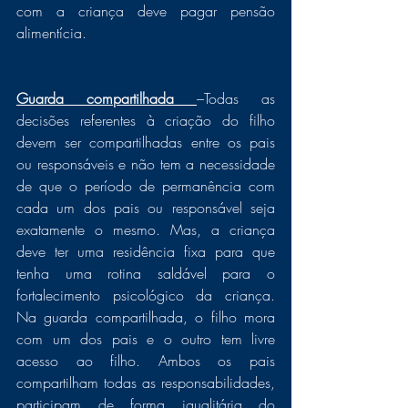
com a criança deve pagar pensão 
alimentícia. 
Guarda compartilhada 
–Todas as 
decisões referentes à criação do filho 
devem ser compartilhadas entre os pais 
ou responsáveis e não tem a necessidade 
de que o período de permanência com 
cada um dos pais ou responsável seja 
exatamente o mesmo. Mas, a criança 
deve ter uma residência fixa para que 
tenha uma rotina saldável para o 
fortalecimento psicológico da criança. 
Na guarda compartilhada, o filho mora 
com um dos pais e o outro tem livre 
acesso ao filho. Ambos os pais 
compartilham todas as responsabilidades, 
participam de forma igualitária do 