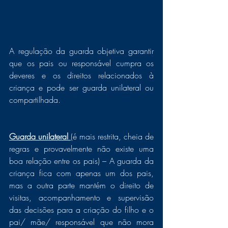
A regulação da guarda objetiva garantir 
que os pais ou responsável cumpra os 
deveres e os direitos relacionados à 
criança e pode ser guarda unilateral ou 
compartilhada. 
Guarda unilateral
(é mais restrita, cheia de 
regras e provavelmente não existe uma 
boa relação entre os pais) – A guarda da 
criança fica com apenas um dos pais, 
mas a outra parte mantém o direito de 
visitas, acompanhamento e supervisão 
das decisões para a criação do filho e o 
pai/ mãe/ responsável que não mora 