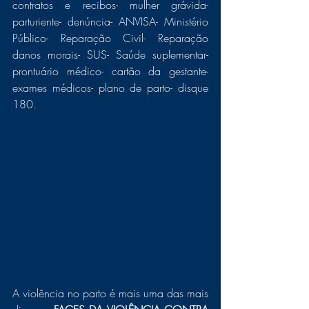
contratos e recibos- mulher grávida- 
parturiente- denúncia- ANVISA- Ministério 
Público- Reparação Civil- Reparação 
danos morais- SUS- Saúde suplementar- 
prontuário médico- cartão da gestante- 
exames médicos- plano de parto- disque 
180. 
A violência no parto é mais uma das mais 