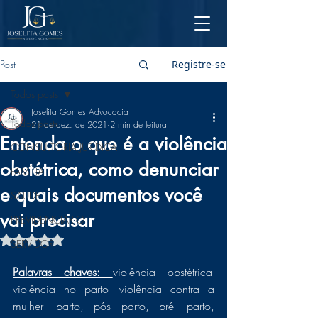
Post
Registre-se
Todos posts
Joselita Gomes Advocacia
Todos posts
21 de dez. de 2021
2 min de leitura
Entenda o que é a violência
CONSULTORIA JURÍDICA
obstétrica, como denunciar
FAMÍLIA
e quais documentos você
SAÚDE
vai precisar
PREVIDENCIÁRIO
Avaliado com NaN de 5 estrelas.
SERVIDOR
Palavras chaves: 
violência obstétrica- 
violência no parto- violência contra a 
mulher- parto, pós parto, pré- parto, 