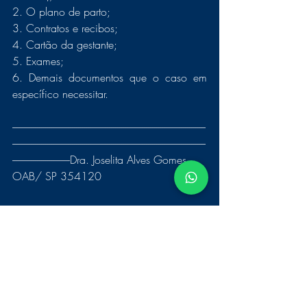
2. O plano de parto;
3. Contratos e recibos;
4. Cartão da gestante;
5. Exames; 
6. Demais documentos que o caso em 
específico necessitar. 
----------------------------------------------------------------------------------------------
----------------------------------------------------------------------------------------------
----------------------------Dra. Joselita Alves Gomes
OAB/ SP 354120
Ficou alguma dúvida?
Entre em contato e deixe seu contato 