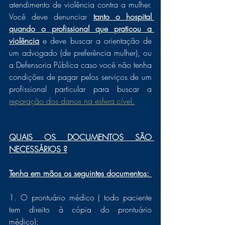
atendimento de violência contra a mulher. 
Você deve denunciar 
tanto o hospital 
quando o profissional que praticou a 
violência
 e deve buscar a orientação de 
um advogado (de preferência mulher), ou 
a Defensoria Pública caso você não tenha 
condições de pagar pelos serviços de um 
profissional particular para buscar a 
reparação dos danos na esfera cível.
QUAIS OS DOCUMENTOS SÃO 
NECESSÁRIOS ?
Tenha em mãos os seguintes documentos: 
1. O prontuário médico ( todo paciente 
tem direito à cópia do prontuário 
médico);