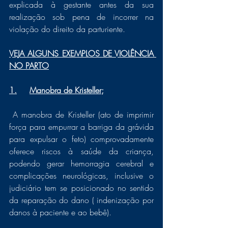
explicada à gestante antes da sua 
realização sob pena de incorrer na 
violação do direito da parturiente.
VEJA ALGUNS EXEMPLOS DE VIOLÊNCIA 
NO PARTO
1.	Manobra de Kristeller;
 A manobra de Kristeller (ato de imprimir 
força para empurrar a barriga da grávida 
para expulsar o feto) comprovadamente 
oferece riscos à saúde da criança, 
podendo gerar hemorragia cerebral e 
complicações neurológicas, inclusive o 
judiciário tem se posicionado no sentido 
da reparação do dano ( indenização por 
danos à paciente e ao bebê). 