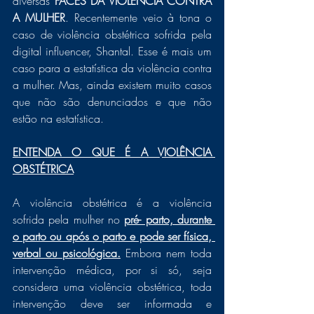
diversas 
FACES DA VIOLÊNCIA CONTRA 
A MULHER
. Recentemente veio à tona o 
caso de violência obstétrica sofrida pela 
digital influencer, Shantal. Esse é mais um 
caso para a estatística da violência contra 
a mulher. Mas, ainda existem muito casos 
que não são denunciados e que não 
estão na estatística. 
ENTENDA O QUE É A VIOLÊNCIA 
OBSTÉTRICA
A violência obstétrica é a violência 
sofrida pela mulher no 
pré- parto, durante 
o parto ou após o parto e pode ser física, 
verbal ou psicológica.
 Embora nem toda 
intervenção médica, por si só, seja 
considera uma violência obstétrica, toda 
intervenção deve ser informada e 