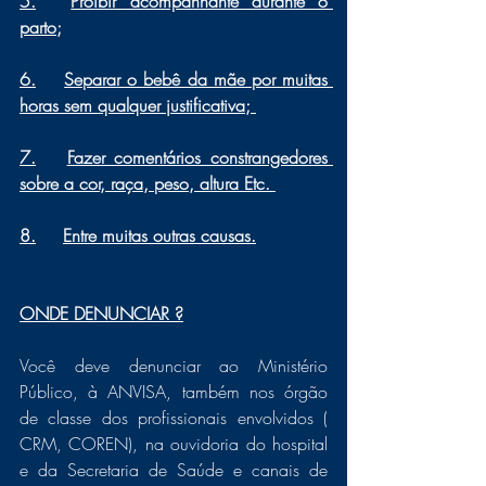
5.	Proibir acompanhante durante o 
parto;
6.	Separar o bebê da mãe por muitas 
horas sem qualquer justificativa; 
7.	Fazer comentários constrangedores 
sobre a cor, raça, peso, altura Etc. 
8.
Entre muitas outras causas.
ONDE DENUNCIAR ?
Você deve denunciar ao Ministério 
Público, à ANVISA, também nos órgão 
de classe dos profissionais envolvidos ( 
CRM, COREN), na ouvidoria do hospital 
e da Secretaria de Saúde e canais de 