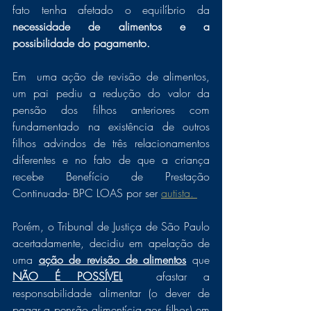
fato tenha afetado o equilíbrio da 
necessidade de alimentos e a 
possibilidade do pagamento. 
Em  uma ação de revisão de alimentos, 
um pai pediu a redução do valor da 
pensão dos filhos anteriores com 
fundamentado na existência de outros 
filhos advindos de três relacionamentos 
diferentes e no fato de que a criança 
recebe Benefício de Prestação 
Continuada- BPC LOAS por ser 
autista. 
Porém, o Tribunal de Justiça de São Paulo 
acertadamente, decidiu em apelação de 
uma 
ação de revisão de alimentos
 que 
NÃO É POSSÍVEL
  afastar a 
responsabilidade alimentar (o dever de 
pagar a pensão alimentícia aos filhos) em 