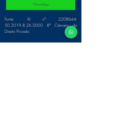
WhatsApp
Fonte: AI nº 2208644-
50.2019.8.26.0000 8ª Câmara de 
Direito Privado. 
#autismo
#direitodefamília
pensãoalimentícia
#pensãoaliementicia
#bpcloas
#revisaodealimentos
FAMÍLIA
Posts recentes
Ver tudo