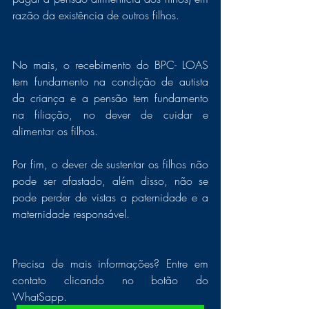
razão da existência de outros filhos. 
No mais, o recebimento do BPC- LOAS 
tem fundamento na condição de autista 
da criança e a pensão tem fundamento 
na filiação, no dever de cuidar e 
alimentar os filhos.
Por fim, o dever de sustentar os filhos não 
pode ser afastado, além disso, não se 
pode perder de vistas a paternidade e a 
maternidade responsável.
Precisa de mais informações? Entre em 
contato clicando no botão do 
WhatSapp. 