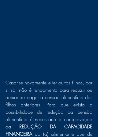
Casar-se novamente e ter outros filhos, por 
si só, não é fundamento para reduzir ou 
deixar de pagar a pensão alimentícia dos 
filhos anteriores. Para que exista a 
possibilidade de redução da pensão 
alimentícia é necessária a comprovação 
da
 REDUÇÃO DA CAPACIDADE 
FINANCEIRA 
do (a) alimentante que de 