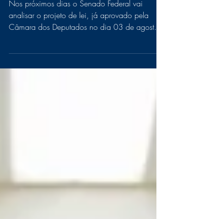
ANS
Nos próximos dias o Senado Federal vai
analisar o projeto de lei, já aprovado pela
Câmara dos Deputados no dia 03 de agosto
que trata da...