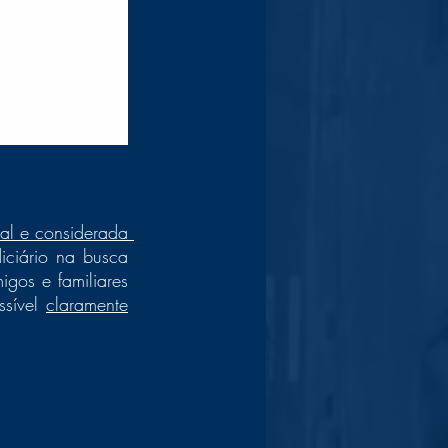
al e considerada 
ciário na busca 
gos e familiares 
sível 
claramente