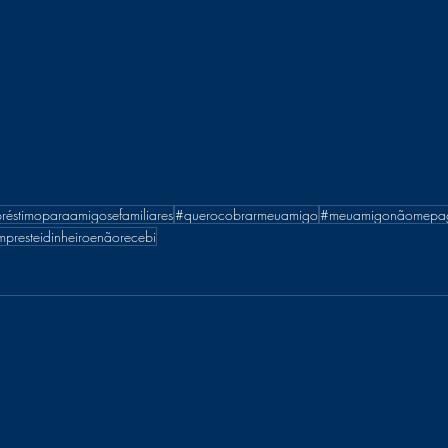
réstimoparaamigosefamiliares
#querocobrarmeuamigo
#meuamigonãomepa
presteidinheiroenãorecebi