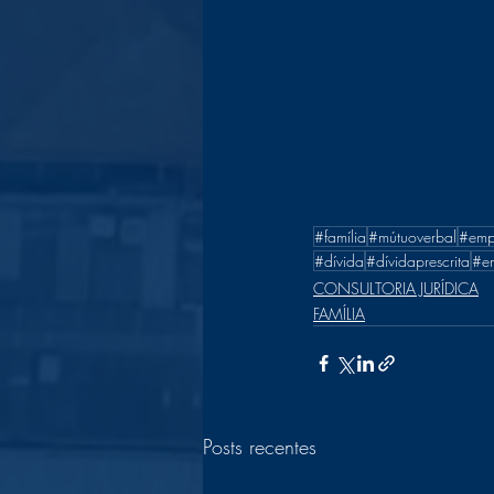
#família
#mútuoverbal
#emp
#dívida
#dívidaprescrita
#em
CONSULTORIA JURÍDICA
FAMÍLIA
Posts recentes