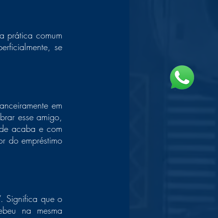
a prática comum 
ficialmente, se 
anceiramente em 
rar esse amigo, 
ade acaba e com 
r do empréstimo 
 Significa que o 
cebeu na mesma 