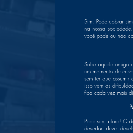
Sim. Pode cobrar sim
na nossa sociedade. 
você pode ou não cob
Sabe aquele amigo q
um momento de crise 
sem ter que assumir 
isso vem as dificuld
fica cada vez mais dif
P
Pode sim, claro! O d
devedor deve devo