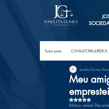
JO
SOCIED
Todos posts
CONSULTORIA JURÍDICA
Joselita Gomes Adv
Meu amig
emprestei
Avaliado com NaN d
Mútuo verbal Pecuniá