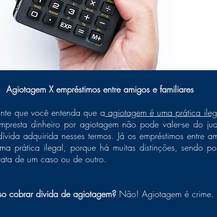
Agiotagem X empréstimos entre amigos e familiares
tante que você entenda que a
agiotagem é uma prática ileg
presta dinheiro por agiotagem não pode valer-se do judi
vida adquirida nesses termos. Já os empréstimos entre ami
a prática ilegal, porque há muitas distinções, sendo pos
rata de um caso ou de outro.
so cobrar divida de agiotagem? 
Não! Agiotagem é crime.