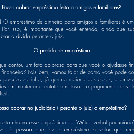
Posso cobrar empréstimo feito a amigos e familiares?
! O empréstimo de dinheiro para amigos e familiares é um
Por isso, é importante que você entenda, ainda que super
rar a dívida perante o juiz. 
O pedido de empréstimo
ue contou um fato doloroso para que você o ajudasse fin
financeira? Pois bem, vamos falar de como você pode cob
o prejuízo sozinho, já que na maioria dos casos, a amiz
ades em manter um contato amistoso e o pagamento do valo
ícil.  
osso cobrar no judiciário ( perante o juiz) o empréstimo?
ireito chama esse empréstimo de
“Mútuo verbal pecuniário”.
lver à pessoa que fez o empréstimo o valor que re