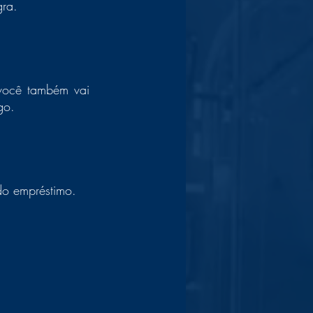
gra.
ocê também vai 
go.
do empréstimo.