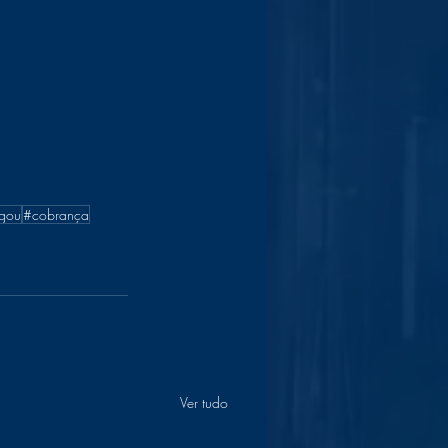
gou
#cobrança
Ver tudo