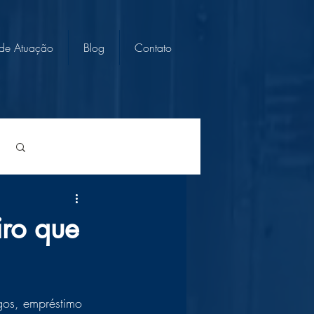
 de Atuação
Blog
Contato
Login/Registre-se
ro que
gos, empréstimo 