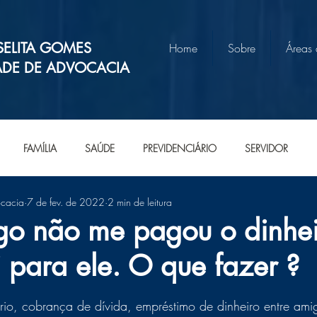
SELITA GOMES
Home
Sobre
Áreas
ADE DE ADVOCACIA
FAMÍLIA
SAÚDE
PREVIDENCIÁRIO
SERVIDOR
ocacia
7 de fev. de 2022
2 min de leitura
o não me pagou o dinhei
 para ele. O que fazer ?
e 5 estrelas.
rio, cobrança de dívida, empréstimo de dinheiro entre ami