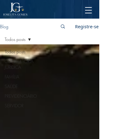
Blog
Registre-se
Todos posts
Todos posts
CONSULTORIA
JURÍDICA
FAMÍLIA
SAÚDE
PREVIDENCIÁRIO
SERVIDOR