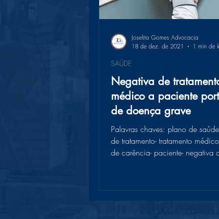
Joselita Gomes Advocacia
18 de dez. de 2021
1 min de l
SAÚDE
Negativa de tratament
médico a paciente por
de doença grave
Palavras chaves: plano de saúde
de tratamento- tratamento médico
de carência- paciente- negativa 
de saúde-...
@JoselitaGomes.Adv. © 2021-2023 por A1