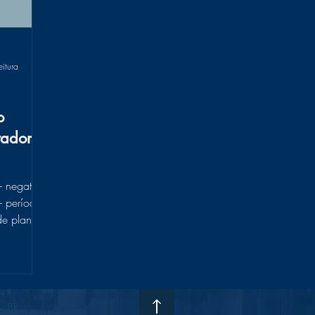
eitura
o
tador
- negativa
- período
de plano
voBR