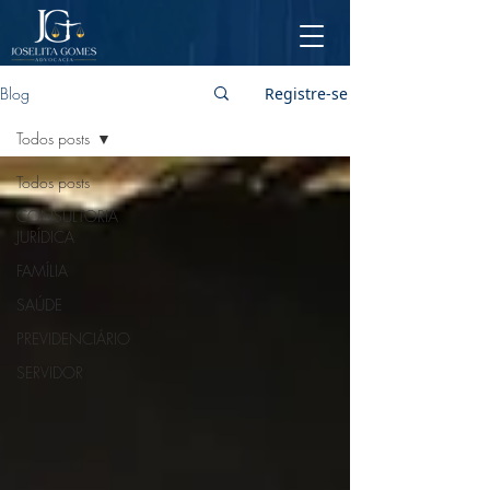
Blog
Registre-se
Todos posts
Todos posts
CONSULTORIA
JURÍDICA
FAMÍLIA
SAÚDE
PREVIDENCIÁRIO
SERVIDOR