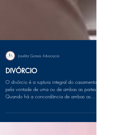
Joselita Gomes Advocacia
DIVÓRCIO
O divórcio é a ruptura integral do casamento
pela vontade de uma ou de ambas as partes.
Quando há a concordância de ambas as
partes...