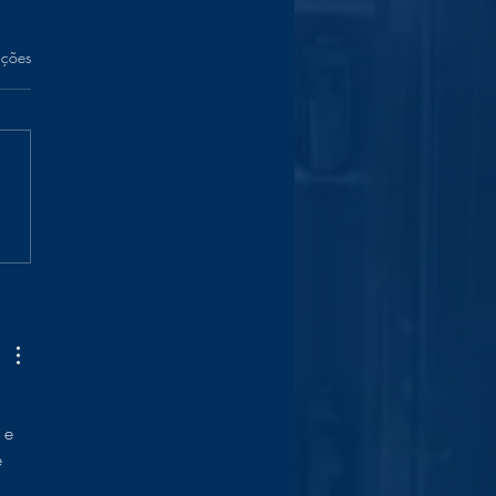
las.
ações
 e 
 