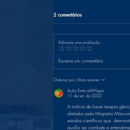
2 comentários
Adicione uma avaliação
Zika e Microcefalia: O que a
Escreva um comentário
nova Lei 15.156/2025
garante para sua família?
Ordenar por:
Mais recente
Ação Entre aMMigos
11 de set. de 2022
A notícia de haver terapia gêni
afetados pela Miopatia Mitocond
estudos científicos que  demon
auxílio ao combate e entendime