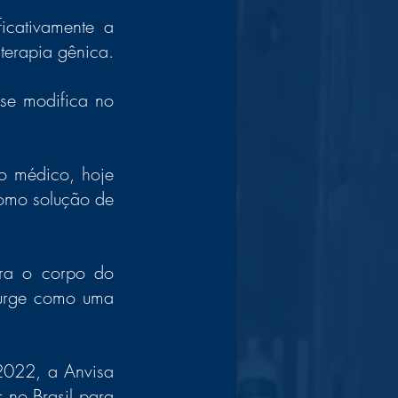
cativamente a 
saúde ou a vida do paciente, por isso têm surgido diversas pesquisas de terapia gênica. 
se modifica no 
o médico, hoje 
como solução de 
ara o corpo do 
surge como uma 
 2022, a Anvisa 
no Brasil para 