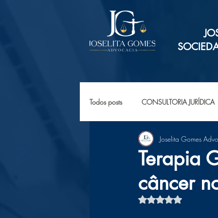
JO
SOCIED
Todos posts
CONSULTORIA JURÍDICA
Joselita Gomes Adv
Terapia 
câncer no
Avaliado com NaN d