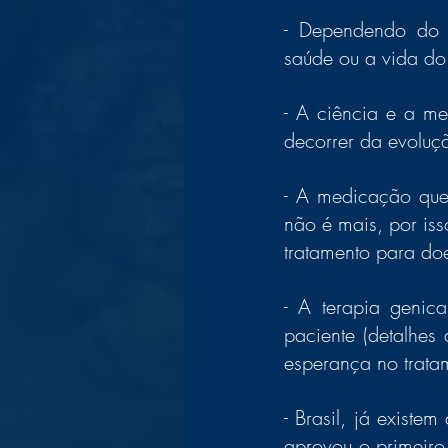
- Dependendo do g
- A ciência e a me
decorrer da evoluçã
- A medicação que
não é mais, por iss
tratamento para do
- A terapia genica
paciente (detalhe
esperança no trata
- Brasil, já existe
aprovou o primeiro 