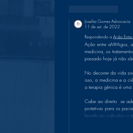
Curtir
Responder
Joselita Gomes Advocacia
11 de set. de 2022
Respondendo a
Ação Entr
Ação entre aMMigos, a 
medicina, os tratamento
passado hoje já não sã
No decorrer da vida so
isso, a medicina e a c
a terapia gênica é uma 
Cabe ao direito  se ad
protetivas para os paci
levado ao judiciário o