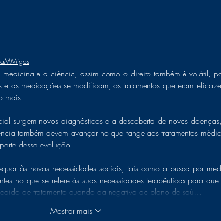
e aMMigos
medicina e a ciência, assim como o direito também é volátil, poi
s e as medicações se modificam, os tratamentos que eram eficazes
o mais. 
cial surgem novos diagnósticos e a descoberta de novas doenças, 
iência também devem avançar no que tange aos tratamentos médico
parte dessa evolução.  
equar às novas necessidades sociais, tais como a busca por medi
entes no que se refere às suas necessidades terapêuticas para que 
 pedido de tratamento quando da negativa do plano de saú…
Mostrar mais