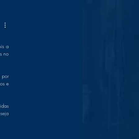
s a 
 no 
por 
s e 
das 
seja 