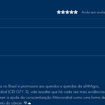
Avaliado com 0 de 5 estre
Ainda sem avali
USP é condenada a custear
tratamento médico de
servidora aposentada
ca no Brasil é promissora aos queridos e queridas da aMMigos, 
rial (CID G71.3), vale ressaltar que há cada vez mais evidências
stram a ajuda da conscientização Mitocondrial como uma forma de
nto do câncer. 💚🐢