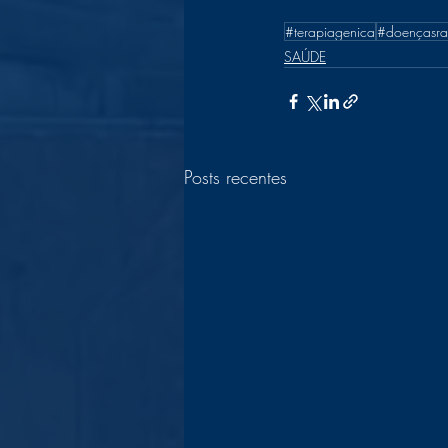
#terapiagenica
#doençasra
SAÚDE
Posts recentes