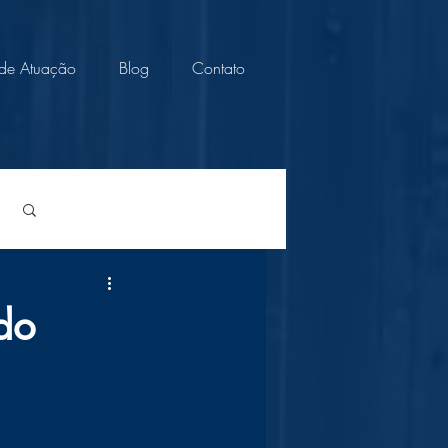
 de Atuação
Blog
Contato
Login/Registre-se
do