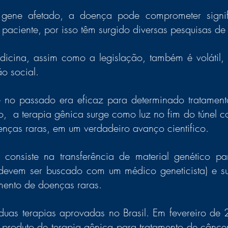
ene afetado, a doença pode comprometer signifi
dicina, assim como a legislação, também é volátil, 
o social. 
 no passado era eficaz para determinado tratament
o,  a terapia gênica surge como luz no fim do túnel 
enças raras, em um verdadeiro avanço cientifico.
 consiste na transferência de material genético p
s devem ser buscado com um médico geneticista) e 
mento de doenças raras.
m duas terapias aprovadas no Brasil. Em fevereiro de
produto de terapia gênica para tratamento de câncer 