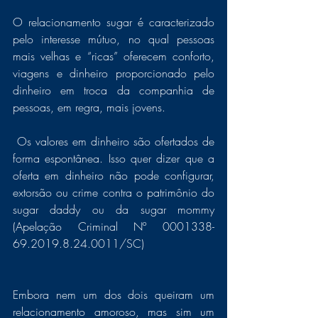
O relacionamento sugar é caracterizado 
pelo interesse mútuo, no qual pessoas 
mais velhas e “ricas” oferecem conforto, 
viagens e dinheiro proporcionado pelo 
dinheiro em troca da companhia de 
pessoas, em regra, mais jovens.
 Os valores em dinheiro são ofertados de 
forma espontânea. Isso quer dizer que a 
oferta em dinheiro não pode configurar, 
extorsão ou crime contra o patrimônio do 
sugar daddy ou da sugar mommy 
(Apelação Criminal Nº 0001338-
69.2019.8.24.0011/SC) 
Embora nem um dos dois queiram um 
relacionamento amoroso, mas sim um 