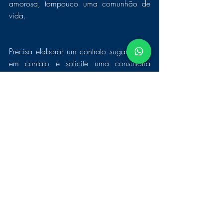
amorosa, tampouco uma comunhão de 
vida.
Precisa elaborar um contrato sugar? Entre 
em contato e solicite uma consultoria 
jurídica.
Clique aqui para solicitar atendimento