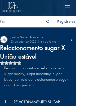
Post
Registre-se
Todos posts
Joselita Gomes Advocacia
Todos posts
23 de ago. de 2022
3 min de leitura
Relacionamento sugar X
CONSULTORIA JURÍDICA
União estável
FAMÍLIA
Avaliado com NaN de 5 estrelas.
SAÚDE
Resumo: união estável- relacionamento 
PREVIDENCIÁRIO
sugar daddy, sugar moommy, sugar 
baby, contrato de relacionamento sugar- 
SERVIDOR
consultoria jurídica.
1.	RELACIONAMENTO SUGAR