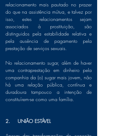
relacionamento mais pautado no prazer 
do que na assistência mútua, e talvez por 
isso, estes relacionamentos sejam 
associados à prostituição, são 
distinguidos pela estabilidade relativa e 
pela ausência de pagamento pela 
prestação de serviços sexuais. 
No relacionamento sugar, além de haver 
uma contraprestação em dinheiro pela 
companhia da (o) sugar mais jovem, não 
há uma relação pública, contínua e 
duradoura tampouco a intenção de 
constituírem-se como uma família.
2.	UNIÃO ESTÁVEL
Apesar das transformações do conceito 