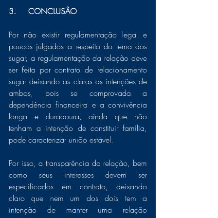
3.	CONCLUSÃO
Por não existir regulamentação legal e 
poucos julgados a respeito do tema dos 
sugar, a regulamentação da relação deve 
ser feita por contrato de relacionamento 
sugar deixando as claras as intenções de 
ambos, pois se comprovada a 
dependência financeira e a convivência 
longa e duradoura, ainda que não 
tenham a intenção de constituir família, 
pode caracterizar união estável. 
Por isso, a transparência da relação, bem 
como seus interesses devem ser 
especificados em contrato, deixando 
claro que nem um dos dois tem a 
intenção de manter uma relação 