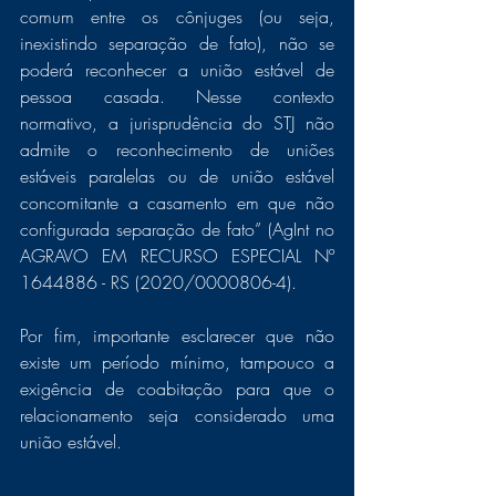
comum entre os cônjuges (ou seja, 
inexistindo separação de fato), não se 
poderá reconhecer a união estável de 
pessoa casada. Nesse contexto 
normativo, a jurisprudência do STJ não 
admite o reconhecimento de uniões 
estáveis paralelas ou de união estável 
concomitante a casamento em que não 
configurada separação de fato” (AgInt no 
AGRAVO EM RECURSO ESPECIAL Nº 
1644886 - RS (2020/0000806-4).
Por fim, importante esclarecer que não 
existe um período mínimo, tampouco a 
exigência de coabitação para que o 
relacionamento seja considerado uma 
união estável.