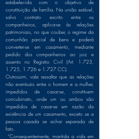
estabelecida com o objetivo de 
constituição de família. Na união estável, 
salvo contrato escrito entre os 
companheiros, aplica-se às relações 
patrimoniais, no que couber, o regime da 
comunhão parcial de bens e poderá 
converter-se em casamento, mediante 
pedido dos companheiros ao juiz e 
assento no Registro Civil (Art. 1.723, 
1.725, 1.726 e 1.727 CC). 
Outrossim, vale ressaltar que as relações 
não eventuais entre o homem e a mulher, 
impedidos de casar-se, constituem 
concubinato, onde um ou ambos são 
impedidos de casar-se em razão da 
existência de um casamento, exceto se a 
pessoa casada se achar separada de 
fato.
 “Consequentemente, mantida a vida em 