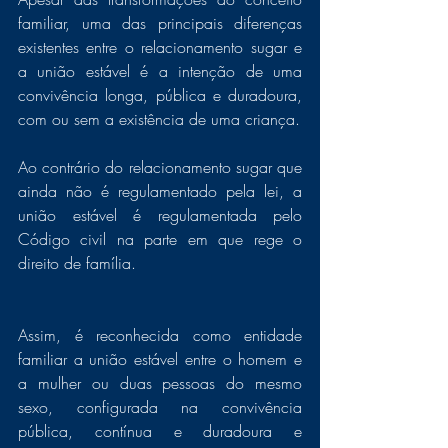
familiar, uma das principais diferenças 
existentes entre o relacionamento sugar e 
a união estável é a intenção de uma 
convivência longa, pública e duradoura, 
com ou sem a existência de uma criança.
Ao contrário do relacionamento sugar que 
ainda não é regulamentado pela lei, a 
união estável é regulamentada pelo 
Código civil na parte em que rege o 
direito de família. 
Assim, é reconhecida como entidade 
familiar a união estável entre o homem e 
a mulher ou duas pessoas do mesmo 
sexo, configurada na convivência 
pública, contínua e duradoura e 