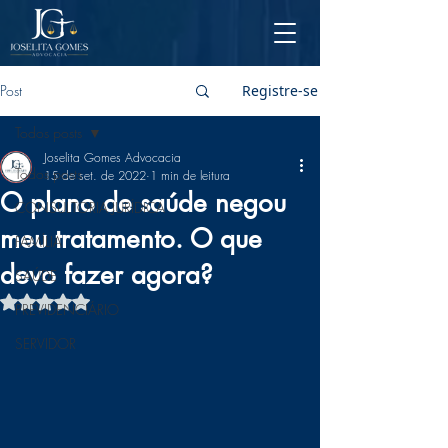
Post
Registre-se
Todos posts
Joselita Gomes Advocacia
Todos posts
15 de set. de 2022
1 min de leitura
O plano de saúde negou
CONSULTORIA JURÍDICA
meu tratamento. O que
FAMÍLIA
devo fazer agora?
SAÚDE
Avaliado com NaN de 5 estrelas.
PREVIDENCIÁRIO
SERVIDOR