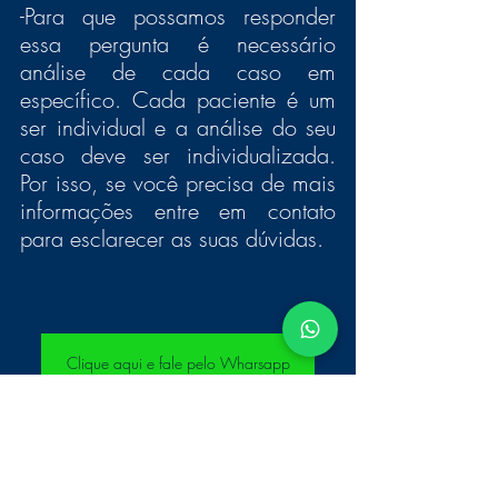
-Para que possamos responder 
essa pergunta é necessário 
análise de cada caso em 
específico. Cada paciente é um 
ser individual e a análise do seu 
caso deve ser individualizada. 
Por isso, se você precisa de mais 
informações entre em contato 
para esclarecer as suas dúvidas.
Clique aqui e fale pelo Wharsapp
#advocaciahumanizada
#autismo
#direitoàsaúde
#atendimentohumanizado
#liminaremplanodesaúde
#liminarautismo
liminartratamentomédico