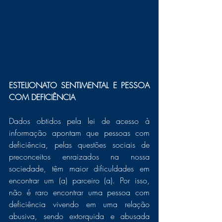
ESTELIONATO SENTIMENTAL E PESSOA 
COM DEFICIÊNCIA
Dados obtidos pela lei de acesso à 
informação apontam que pessoas com 
deficiência, pelas questões sociais de 
preconceitos enraizados na nossa 
sociedade, têm maior dificuldades em 
encontrar um (a) parceiro (a). Por isso, 
não é raro encontrar uma pessoa com 
deficiência vivendo em uma relação 
abusiva, sendo extorquida e abusada 