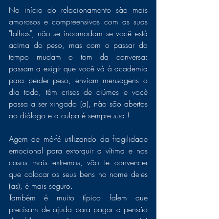
No início do relacionamento são mais 
amorosos e compreensivos com as suas 
"falhas", não se incomodam se você está 
acima do peso, mas com o passar do 
tempo mudam o tom da conversa: 
passam a exigir que você vá à academia 
para perder peso, enviam mensagens o 
dia todo, têm crises de ciúmes e você 
passa a ser xingado (a), não são abertos 
ao diálogo e a culpa é sempre sua !
Agem de má-fé utilizando da fragilidade 
emocional para extorquir a vítima e nos 
casos mais extremos, vão te convencer 
que colocar os seus bens no nome deles 
(as), é mais seguro.
Também é muito típico falem que 
precisam de ajuda para pagar a pensão 