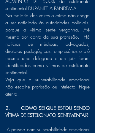
AUMENTO DE 500% de estelionato 
sentimental DURANTE A PANDEMIA. 
Na maioria das vezes o crime não chega 
a ser noticiado às autoridades policiais, 
porque a vítima sente vergonha. Até 
mesmo por conta da sua profissão.  Há 
notícias de médicas, advogadas, 
diretoras pedagógicas, empresários e até 
mesmo uma delegada e um juiz foram 
identificados como vítimas de estelionato 
sentimental. 
Veja que a vulnerabilidade emocional 
não escolhe profissão ou intelecto. Fique 
atento!
2.       COMO SEI QUE ESTOU SENDO 
VÍTIMA DE ESTELIONATO SENTIMENTAL? 
 A pessoa com vulnerabilidade emocional 