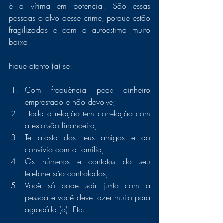
é a vítima em potencial. São essas 
pessoas o alvo desse crime, porque estão 
fragilizadas e com a autoestima muito 
baixa.  
Fique atento (a) se:
Com frequência pede dinheiro 
emprestado e não devolve;
 Toda a relação tem correlação com 
a extorsão financeira;
Te afasta dos teus amigos e do 
convívio com a família;
Os números e contatos do seu 
telefone são controlados;
Você só pode sair junto com a 
pessoa e você deve fazer muito para 
agradá-la (o). Etc.