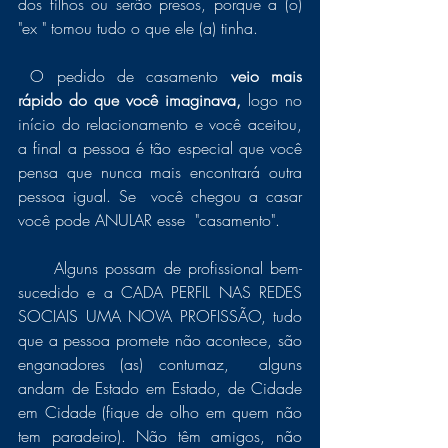
dos filhos ou serão presos, porque a (o) 
"ex " tomou tudo o que ele (a) tinha.  
 O pedido de casamento 
veio mais 
rápido do que você imaginava, 
logo no 
início do relacionamento e você aceitou, 
a final a pessoa é tão especial que você 
pensa que nunca mais encontrará outra 
pessoa igual. Se  você chegou a casar 
você pode ANULAR esse  "casamento".
     Alguns possam de profissional bem-
sucedido e a CADA PERFIL NAS REDES 
SOCIAIS UMA NOVA PROFISSÃO, tudo 
que a pessoa promete não acontece, são 
enganadores (as) contumaz,  alguns 
andam de Estado em Estado, de Cidade 
em Cidade (fique de olho em quem não 
tem paradeiro). Não têm amigos, não 