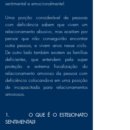
sentimental e emocionalmente!
Uma porção considerável de pessoas 
com deficiência sabem que vivem um 
relacionamento abusivo, mas aceitam por 
pensar que não conseguirão encontrar 
outra pessoa, e vivem anos nesse ciclo. 
De outro lado também existem as famílias 
deficientes, que entendem pela super 
proteção e extrema fiscalização do 
relacionamento amoroso da pessoa com 
deficiência colocando-a em uma posição 
de incapacitada para relacionamentos 
amorosos.
1.       O QUE É O ESTELIONATO 
SENTIMENTAL? 