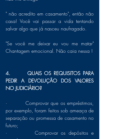
" não acredito em casamento", então não 
casa! Você vai passar a vida tentando 
salvar algo que já nasceu naufragado. 
"Se você me deixar eu vou me matar"  
Chantagem emocional. Não caia nessa !
4.       QUAIS OS REQUISITOS PARA 
PEDIR A DEVOLUÇÃO DOS VALORES 
NO JUDICIÁRIO?
·         Comprovar que os empréstimos, 
por exemplo, foram feitos sob ameaça de 
separação ou promessa de casamento no 
futuro;
·         Comprovar os depósitos e 