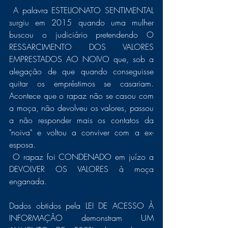
 A palavra ESTELIONATO SENTIMENTAL 
surgiu em 2015 quando uma mulher 
buscou o judiciário pretendendo O 
RESSARCIMENTO DOS VALORES 
EMPRESTADOS AO NOIVO que, sob a 
alegação de que quando conseguisse 
quitar os empréstimos se casariam. 
Acontece que o rapaz não se casou com 
a moça, não devolveu os valores, passou 
a não responder mais os contatos da 
"noiva" e voltou a conviver com a ex- 
esposa. 
 O rapaz foi CONDENADO em juízo a 
DEVOLVER OS VALORES à moça 
enganada. 
Dados obtidos pela LEI DE ACESSO À 
INFORMAÇÃO demonstram UM 