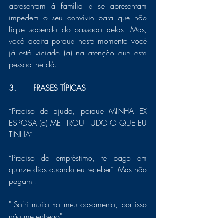
apresentam à família e se apresentam 
impedem o seu convívio para que não 
fique sabendo do passado delas. Mas, 
você aceita porque neste momento você 
já está viciado (a) na atenção que esta 
pessoa lhe dá. 
3.       FRASES TÍPICAS
“Preciso de ajuda, porque MINHA EX 
ESPOSA (o) ME TIROU TUDO O QUE EU 
TINHA”.
“Preciso de empréstimo, te pago em 
quinze dias quando eu receber”. Mas não 
pagam !
" Sofri muito no meu casamento, por isso 
não me entrego" 