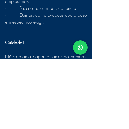
empréstimos;
·         Faça o boletim de ocorrência;
·         Demais comprovações que o caso 
em específico exigir.
Cuidado!
Não adianta pagar o jantar no namoro, 
dar pequenos presentes ou presentear por 
caprichos e quando terminar o namoro 
você pedir o reembolso, porque isso 
NÃO É ESTELIONADO SENTIMENTAL !
5.       JÁ SEI QUE ESTOU VÍTIMA DE 
ESTELIONATO SENTIMENTAL, MAS NÃO 
CONSIGO SAIR DISSO. O QUE EU 
FAÇO?