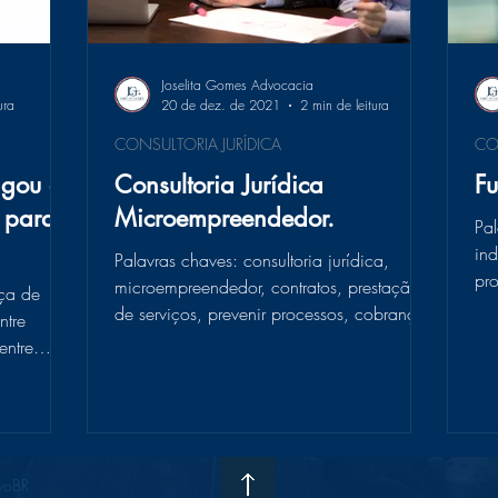
Joselita Gomes Advocacia
ura
20 de dez. de 2021
2 min de leitura
CONSULTORIA JURÍDICA
CO
gou o
Consultoria Jurídica
Fu
 para
Microempreendedor.
Pal
ind
Palavras chaves: consultoria jurídica,
pr
microempreendedor, contratos, prestação
nça de
con
de serviços, prevenir processos, cobrança,
ntre
dívida, juros,...
entre
voBR