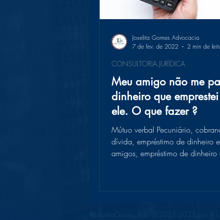
Joselita Gomes Advocacia
7 de fev. de 2022
2 min de leit
CONSULTORIA JURÍDICA
Meu amigo não me pa
dinheiro que emprestei
ele. O que fazer ?
Mútuo verbal Pecuniário, cobra
dívida, empréstimo de dinheiro e
amigos, empréstimo de dinheiro 
familiares, como cobrar um...
@JoselitaGomes.Adv. © 2021-2023 por A1